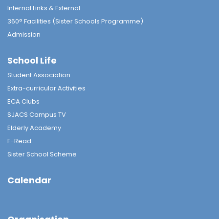
Internal Links & External
360° Facilities (Sister Schools Programme)
Admission
School Life
Student Association
Extra-curricular Activities
ECA Clubs
SJACS Campus TV
Elderly Academy
E-Read
Sister School Scheme
Calendar