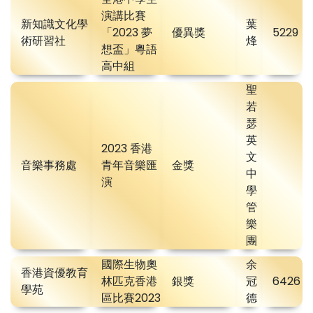
演講比賽
新知識文化學
葉
「2023 夢
優異獎
5229
術研習社
烽
想盃」粵語
高中組
聖
若
瑟
英
2023 香港
文
音樂事務處
青年音樂匯
金獎
中
演
學
管
樂
團
國際生物奧
余
香港資優教育
林匹克香港
銀獎
冠
6426
學苑
區比賽2023
德