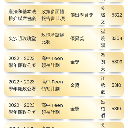
吳
憲法和基本法
政策多面體
傑出學員獎
璟
5322
推介聯席會議
報告書 比賽
文
崔
玫瑰堂讀經
尖沙咀玫瑰堂
優異獎
曉
3304
比賽
陽
馮
2022 - 2023
高中iTeen
金獎
朗
5309
學年廉政公署
領袖計劃
天
江
2022 - 2023
高中iTeen
金獎
承
5310
學年廉政公署
領袖計劃
叡
呂
2022 - 2023
高中iTeen
金獎
柏
5319
學年廉政公署
領袖計劃
滔
吳