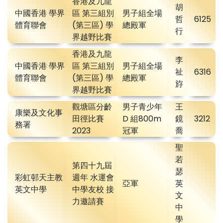
香港及九龍
胡
中國香港 學界
區 第三組別
男子組全場
哲
6125
體育聯會
(第三區) 學
總殿軍
行
界越野比賽
香港及九龍
李
中國香港 學界
區 第三組別
男子組全場
祉
6316
體育聯會
(第三區) 學
總殿軍
斿
界越野比賽
觀塘區分齡
男子青少年
王
康樂及文化事
田徑比賽
D 組800m
鏡
3212
務署
2023
冠軍
喬
聖
若
第四十九屆
瑟
彩虹邨天主教
週年 水運會
亞軍
英
英文中學
中學友校 接
文
力邀請賽
中
學